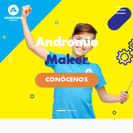
Andromie
Maker
Previous
Nex
CONÓCENOS