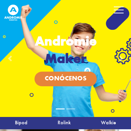
Andromie
Maker
Previous
Nex
CONÓCENOS
Bipod
Rolink
Walkie