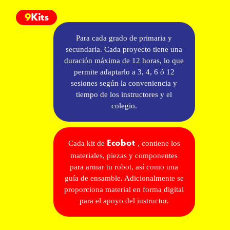
9
Kits
Para cada grado de primaria y
secundaria. Cada proyecto tiene una
duración máxima de 12 horas, lo que
permite adaptarlo a 3, 4, 6 ó 12
sesiones según la conveniencia y
tiempo de los instructores y el
colegio.
Cada kit de
, contiene los
Ecobot
materiales, piezas y componentes
para armar tu robot, así como una
guía de ensamble. Adicionalmente se
proporciona material en forma digital
para el apoyo del instructor.