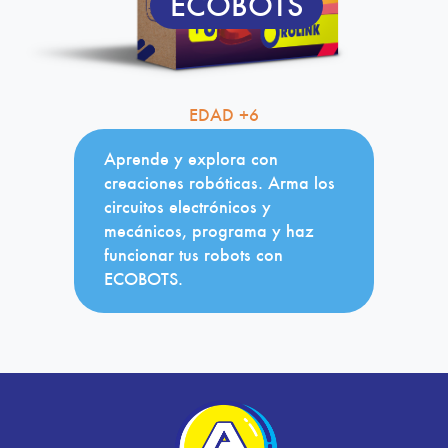
ECOBOTS
EDAD +6
Aprende y explora con
creaciones robóticas. Arma los
circuitos electrónicos y
mecánicos, programa y haz
funcionar tus robots con
ECOBOTS.