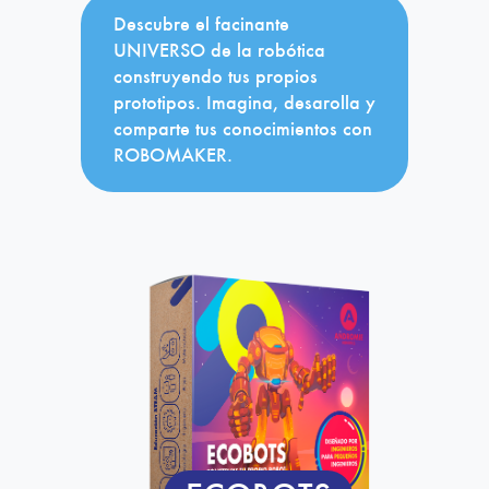
Descubre el facinante
UNIVERSO de la robótica
construyendo tus propios
prototipos. Imagina, desarolla y
comparte tus conocimientos con
ROBOMAKER.